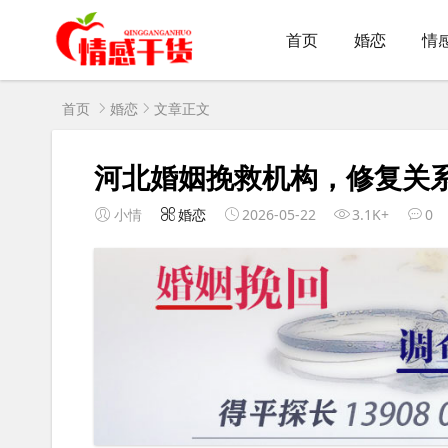
首页
婚恋
情
首页
婚恋
文章正文
河北婚姻挽救机构，修复关
小情
婚恋
2026-05-22
3.1K+
0