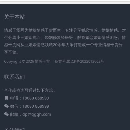
关于本站
情感干货网为婚姻情感干货而生！专注分享婚恋情感、婚姻情感、对
付分离小三婚姻挽回、婚姻修复经验等，解答婚恋婚姻情感困惑。情
感干货网从业婚姻情感领域20余年力争打造成一个专业情感干货分
享平台。
Copyright © 2026 情感干货
备案号:蜀ICP备2022012602号
联系我们
合作或咨询可通过如下方式：
电话：18080 868999
微信：18080 868999
邮箱：dp@qggh.com