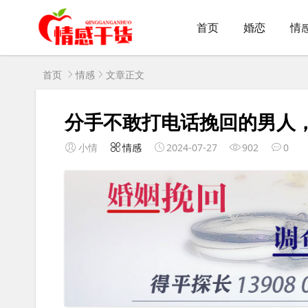
首页
婚恋
情
首页
情感
文章正文
分手不敢打电话挽回的男人
小情
情感
2024-07-27
902
0