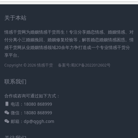
关于本站
情感干货网为婚姻情感干货而生！专注分享婚恋情感、婚姻情感、对
付分离小三婚姻挽回、婚姻修复经验等，解答婚恋婚姻情感困惑。情
感干货网从业婚姻情感领域20余年力争打造成一个专业情感干货分
享平台。
Copyright © 2026 情感干货
备案号:蜀ICP备2022012602号
联系我们
合作或咨询可通过如下方式：
电话：18080 868999
微信：18080 868999
邮箱：dp@qggh.com