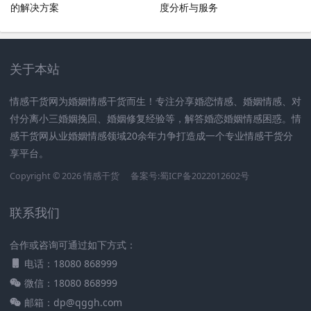
的解决方案
度分析与服务
关于本站
情感干货网为婚姻情感干货而生！专注分享婚恋情感、婚姻情感、对
付分离小三婚姻挽回、婚姻修复经验等，解答婚恋婚姻情感困惑。情
感干货网从业婚姻情感领域20余年力争打造成一个专业情感干货分
享平台。
Copyright © 2026 情感干货
备案号:蜀ICP备2022012602号
联系我们
合作或咨询可通过如下方式：
电话：18080 868999
微信：18080 868999
邮箱：dp@qggh.com