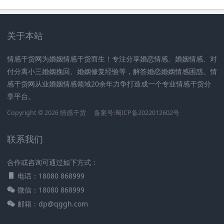
关于本站
情感干货网为婚姻情感干货而生！专注分享婚恋情感、婚姻情感、对
付分离小三婚姻挽回、婚姻修复经验等，解答婚恋婚姻情感困惑。情
感干货网从业婚姻情感领域20余年力争打造成一个专业情感干货分
享平台。
Copyright © 2026 情感干货
备案号:蜀ICP备2022012602号
联系我们
合作或咨询可通过如下方式：
电话：18080 868999
微信：18080 868999
邮箱：dp@qggh.com